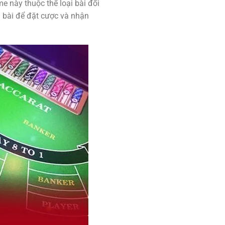
e này thuộc thể loại bài đối
n bài để đặt cược và nhận