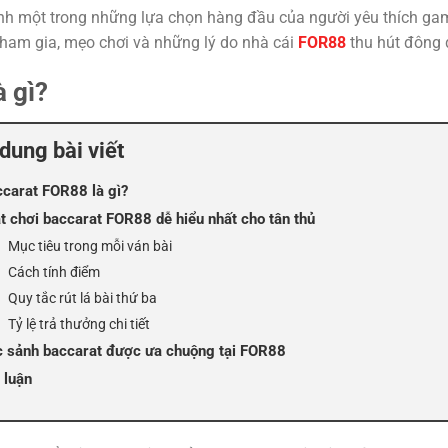
nh một trong những lựa chọn hàng đầu của người yêu thích game
tham gia, mẹo chơi và những lý do nhà cái
FOR88
thu hút đông 
 gì?
dung bài viết
carat FOR88 là gì?
t chơi baccarat FOR88 dễ hiểu nhất cho tân thủ
Mục tiêu trong mỗi ván bài
Cách tính điểm
Quy tắc rút lá bài thứ ba
Tỷ lệ trả thưởng chi tiết
 sảnh baccarat được ưa chuộng tại FOR88
 luận