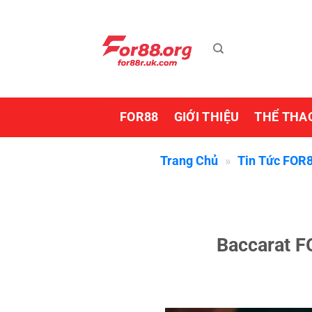
Bỏ
qua
nội
dung
FOR88
GIỚI THIỆU
THỂ THA
Trang Chủ
»
Tin Tức FOR
Baccarat F