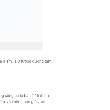
 ba điểm, lá 8 tương đương tám
ng cộng ba lá bài là 15 điểm
iểm, và không bao giờ vượt