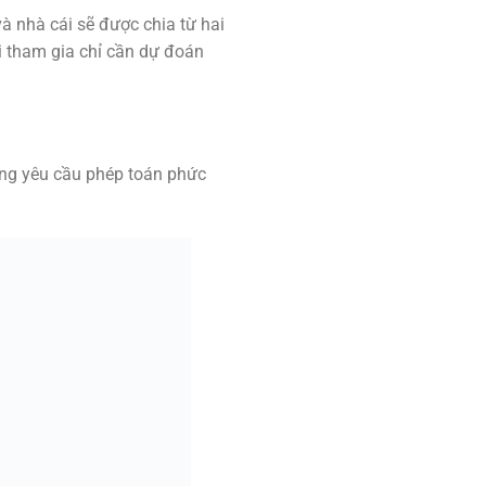
và nhà cái sẽ được chia từ hai
i tham gia chỉ cần dự đoán
ông yêu cầu phép toán phức