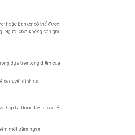
yer hoặc Banker có thể được
ng. Người chơi không cần ghi
không dựa trên tổng điểm của
ể ra quyết định rút.
à hợp lý. Dưới đây là các tỷ
 thêm một trăm ngàn.