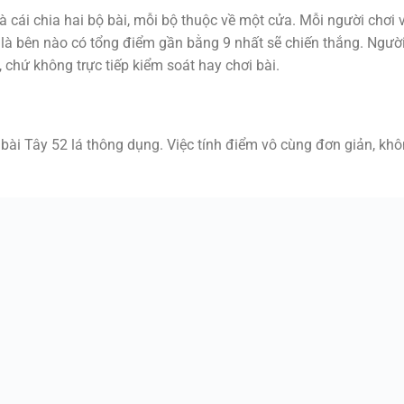
à cái chia hai bộ bài, mỗi bộ thuộc về một cửa. Mỗi người chơi 
g là bên nào có tổng điểm gần bằng 9 nhất sẽ chiến thắng. Ngườ
chứ không trực tiếp kiểm soát hay chơi bài.
 bài Tây 52 lá thông dụng. Việc tính điểm vô cùng đơn giản, kh