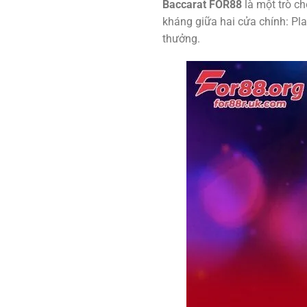
Baccarat FOR88
là một trò ch
kháng giữa hai cửa chính: Pla
thưởng.